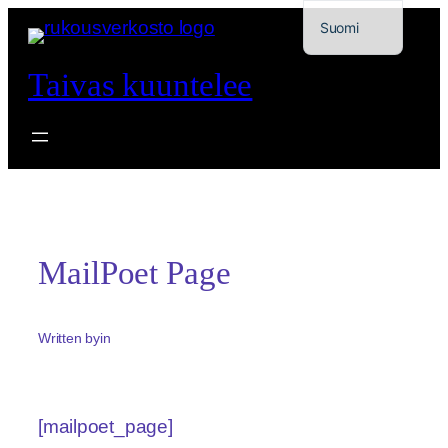
Siirry
Suomi
sisältöön
Svenska
Taivas kuuntelee
MailPoet Page
Written by
in
[mailpoet_page]