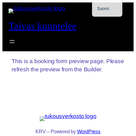
Siirry
Suomi
sisältöön
Svenska
Taivas kuuntelee
This is a booking form preview page. Please
refresh the preview from the Builder.
KRV – Powered by
WordPress